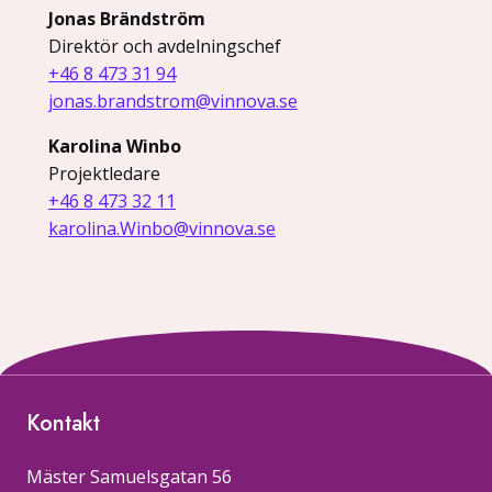
Jonas Brändström
Direktör och avdelningschef
+46 8 473 31 94
jonas.brandstrom@vinnova.se
Karolina Winbo
Projektledare
+46 8 473 32 11
karolina.Winbo@vinnova.se
Kontakt
Mäster Samuelsgatan 56