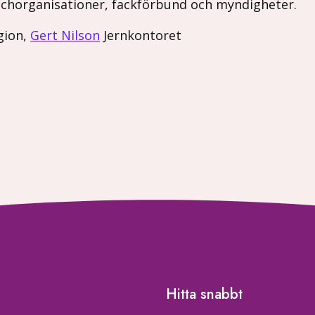
schorganisationer, fackförbund och myndigheter.
gion,
Gert Nilson
Jernkontoret
Hitta snabbt