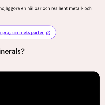
öjliggöra en hållbar och resilient metall- och
.
ch programmets parter
inerals?