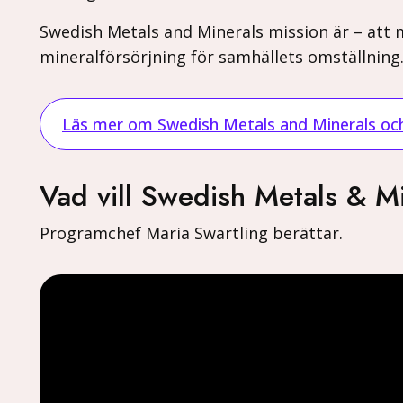
Swedish Metals and Minerals mission är – att m
mineralförsörjning för samhällets omställning
Läs mer om Swedish Metals and Minerals o
Vad vill Swedish Metals & M
Programchef Maria Swartling berättar.