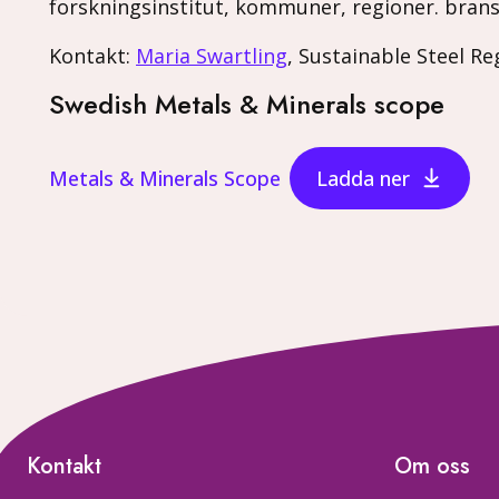
forskningsinstitut, kommuner, regioner. bran
Kontakt:
Maria Swartling
, Sustainable Steel Re
Swedish Metals & Minerals scope
Metals & Minerals Scope
Ladda ner
Kontakt
Om oss